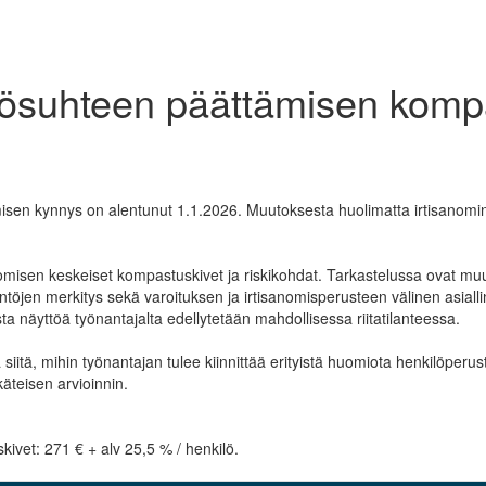
yösuhteen päättämisen komp
sen kynnys on alentunut 1.1.2026. Muutoksesta huolimatta irtisanominen
omisen keskeiset kompastuskivet ja riskikohdat. Tarkastelussa ovat m
jen merkitys sekä varoituksen ja irtisanomisperusteen välinen asiallin
ista näyttöä työnantajalta edellytetään mahdollisessa riitatilanteessa.
tä, mihin työnantajan tulee kiinnittää erityistä huomiota henkilöperuste
käteisen arvioinnin.
vet: 271 € + alv 25,5 % / henkilö.