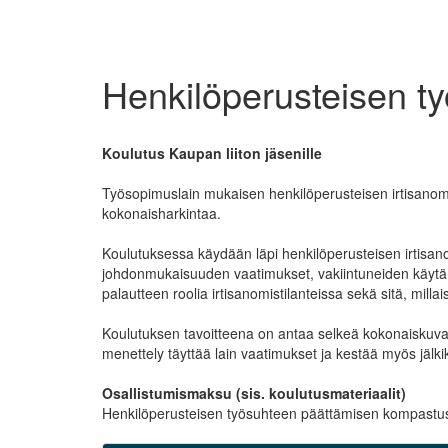
Henkilöperusteisen t
Koulutus Kaupan liiton jäsenille
Työsopimuslain mukaisen henkilöperusteisen irtisanomi
kokonaisharkintaa.
Koulutuksessa käydään läpi henkilöperusteisen irtisan
johdonmukaisuuden vaatimukset, vakiintuneiden käytäntö
palautteen roolia irtisanomistilanteissa sekä sitä, milla
Koulutuksen tavoitteena on antaa selkeä kokonaiskuva sii
menettely täyttää lain vaatimukset ja kestää myös jälki
Osallistumismaksu (sis. koulutusmateriaalit)
Henkilöperusteisen työsuhteen päättämisen kompastuski