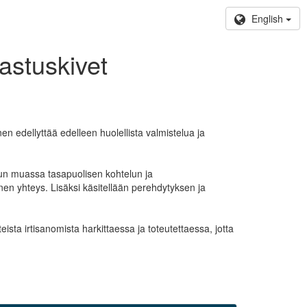
English
astuskivet
 edellyttää edelleen huolellista valmistelua ja
uun muassa tasapuolisen kohtelun ja
en yhteys. Lisäksi käsitellään perehdytyksen ja
ista irtisanomista harkittaessa ja toteutettaessa, jotta